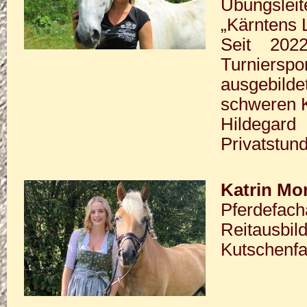
Übungsleit
„Kärntens 
Seit 202
Turniersp
ausgebild
schweren K
Hildegard
Privatstund
Katrin Mo
Pferdefach
Reitausbil
Kutschenfa