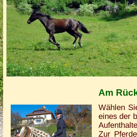
Am Rück
Wählen Sie
eines der b
Aufenthalt
Zur Pferde