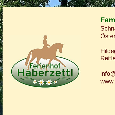
Fami
Schn
Öster
Hild
Reit
info@
www.f