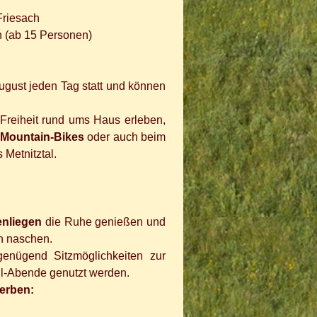
Friesach
n (ab 15 Personen)
gust jeden Tag statt und können
 Freiheit rund ums Haus erleben,
n Mountain-Bikes
oder auch beim
 Metnitztal.
enliegen
die Ruhe genießen und
n naschen.
enügend Sitzmöglichkeiten zur
ill-Abende genutzt werden.
erben: