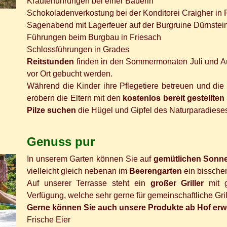
Kräuterführungen bei einer Bäuerin
Schokoladenverkostung bei der Konditorei Craigher in 
Sagenabend mit Lagerfeuer auf der Burgruine Dürnstei
Führungen beim Burgbau in Friesach
Schlossführungen in Grades
Reitstunden
finden in den Sommermonaten Juli und Au
vor Ort gebucht werden.
Während die Kinder ihre Pflegetiere betreuen und die
erobern die Eltern mit den
kostenlos bereit gestellte
Pilze suchen
die Hügel und Gipfel des Naturparadieses
Genuss pur
In unserem Garten können Sie auf
gemütlichen Sonn
vielleicht gleich nebenan im
Beerengarten
ein bissche
Auf unserer Terrasse steht ein
großer Griller
mit g
Verfügung, welche sehr gerne für gemeinschaftliche Gr
Gerne können Sie auch unsere Produkte ab Hof erw
Frische Eier