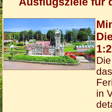
Ausflugsziele für 
Mi
Di
1:
Die
das
Fer
in 
det