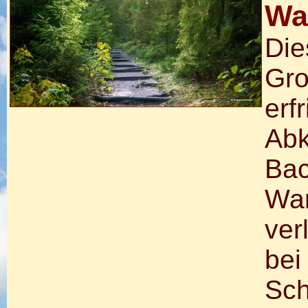
Wa
Die
Gro
erf
Abk
Bac
Wan
ver
bei
Sch