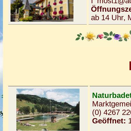
I most1@ao
Öffnungsze
ab 14 Uhr,
Naturbadet
Marktgemei
(0) 4267 22
Geöffnet: