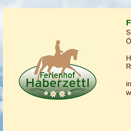
F
S
Ö
H
R
i
w