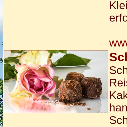
Kle
erf
www
Sc
Sch
Rei
Kak
han
Sch