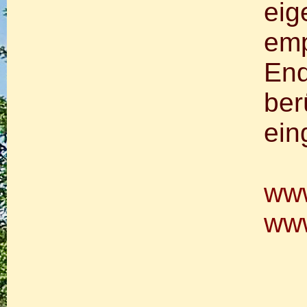
eig
emp
End
ber
ein
www
www