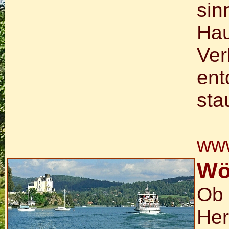
sin
Hau
Ver
ent
sta
www
Wör
Ob 
Her