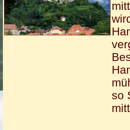
mit
wir
Han
ver
Bes
Han
müh
so 
mit