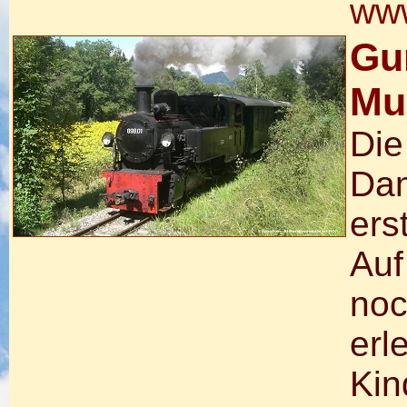
www
Gu
Mu
Die
Dam
ers
Auf
noc
erl
Kin