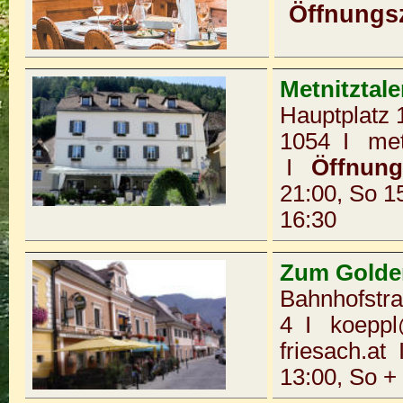
Öffnungs
Metnitztale
Hauptplatz 
1054
I
met
I
Öffnung
21:00, So 1
16:30
Zum Golde
Bahnhofstr
4
I
koeppl
friesach.at
13:00, So + 