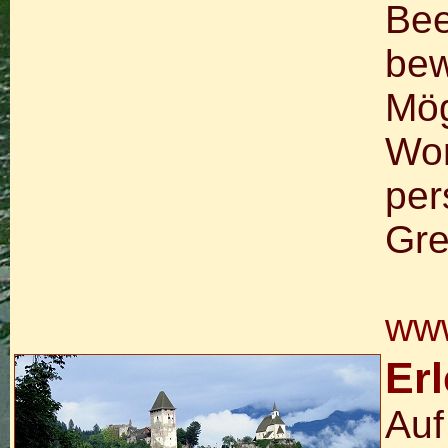
Bee
bew
Mög
Wor
per
Gre
www
Er
Auf