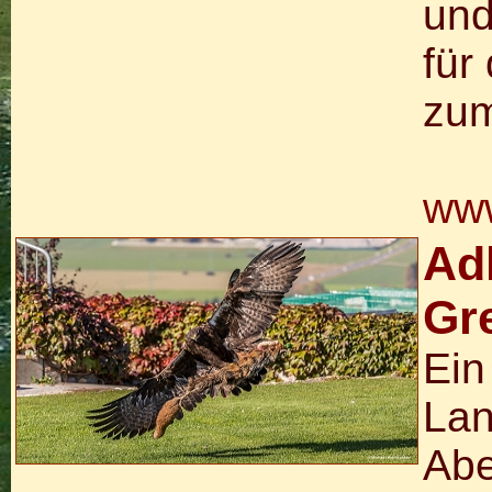
und
für
zum
www
Ad
Gr
Ein
Lan
Abe