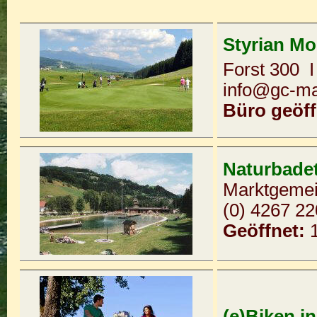
Styrian Mo
Forst 300 
info@gc-ma
Büro geöff
Naturbadet
Marktgemei
(0) 4267 22
Geöffnet:
(e)Biken i