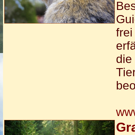
Bes
Gui
fre
erf
die
Tie
beo
www
Gr