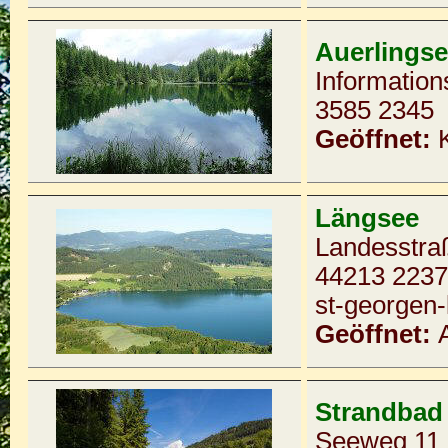
Auerlings
Information
3585 2345 
Geöffnet:
Längsee
Landesstra
44213 223
st-georgen-
Geöffnet:
Strandbad
Seeweg 11 