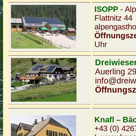
ISOPP
- Al
Flattnitz 44
alpengastho
Öffnungsze
Uhr
Dreiwiese
Auerling 2
info@dreiw
Öffnungsz
Knafl – Bä
+43 (0) 426