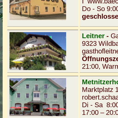
I
www.baeckw
Do - So 9:0
geschlosse
Leitner
-
Ga
9323 Wildb
gasthoflei
Öffnungsze
21:00, Warm
Metnitzerh
Marktplatz 
robert.sch
Di - Sa 8:0
17:00 – 20