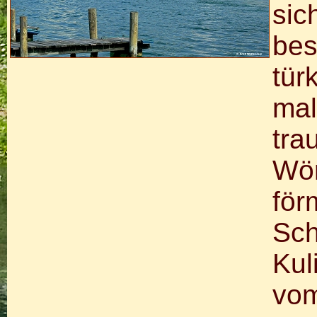
sic
bes
tür
mal
tra
Wör
för
Sch
Kul
vom