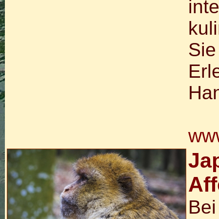
int
kul
Sie
Erl
Han
www
Ja
Af
Bei