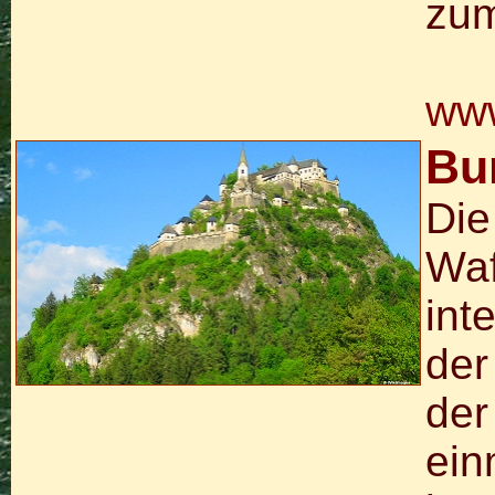
zum
www
Bu
Die
Waf
int
der
der
ein